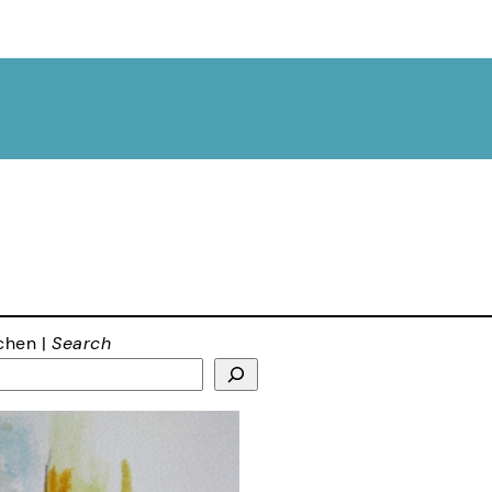
chen |
Search