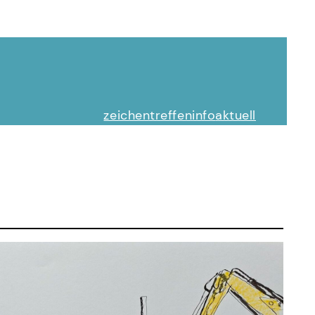
zeichentreffen
info
aktuell