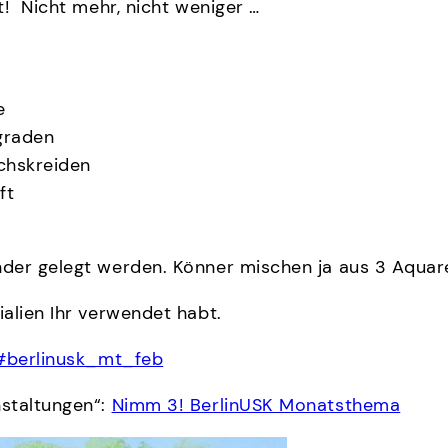
t! Nicht mehr, nicht weniger …
e
egraden
chskreiden
ft
der gelegt werden. Könner mischen ja aus 3 Aquarel
alien Ihr verwendet habt.
#berlinusk_mt_feb
nstaltungen“:
Nimm 3! BerlinUSK Monatsthema