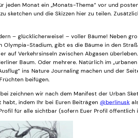
r jeden Monat ein „Monats-Thema“ vor und posten es
 sketchen und die Skizzen hier zu teilen. Zusätzlic
ndern – glücklicherweise! – voller Bäume! Neben gro
am Olympia-Stadium, gibt es die Bäume in den Straße
er auf Verkehrsinseln zwischen Abgasen überleben
Berliner Baum. Oder mehrere. Natürlich im „urbanen
usflug“ ins Nature Journaling machen und der Seite
Früchten beifügen.
abei zeichnen wir nach dem Manifest der Urban Ske
t habt, indem Ihr bei Euren Beiträgen
@berlinusk
al
fil für alle sichtbar (sofern Euer Profil öffentlich i