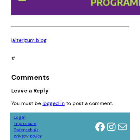
älter
zum blog
|
|
#
Comments
Leave a Reply
You must be
logged in
to post a comment.
Log In
Facebook
Instagram
Mail
Impressum
Datenschutz
privacy policy