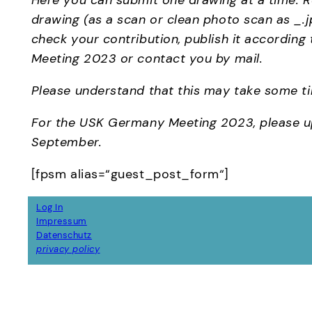
Here you can submit one drawing at a time. 
drawing (as a scan or clean photo scan as _.jp
check your contribution, publish it according
Meeting 2023 or contact you by mail.
Please understand that this may take some t
For the USK Germany Meeting 2023, please up
September.
[fpsm alias=“guest_post_form“]
Log In
Impressum
Datenschutz
privacy policy