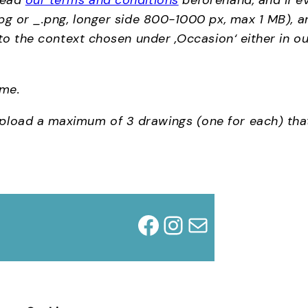
Read
our terms and conditions
beforehand, and if ever
g or _.png, longer side 800-1000 px, max 1 MB), and 
 to the context chosen under ‚Occasion‘ either in o
ime.
load a maximum of 3 drawings (one for each) that 
Facebook
Instagram
Mail