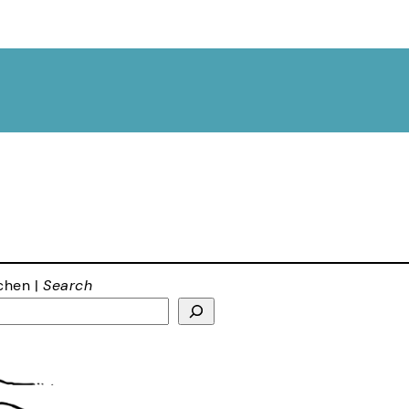
chen |
Search