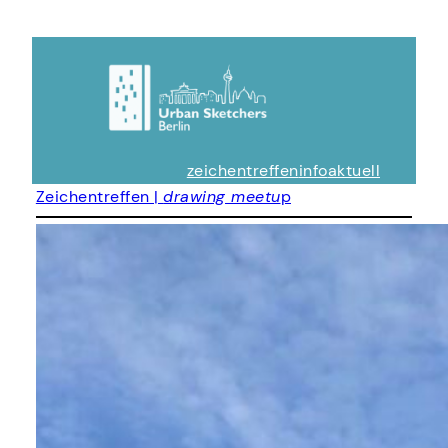
zeichentreffen
info
aktuell
Zeichentreffen |
drawing meetu
p