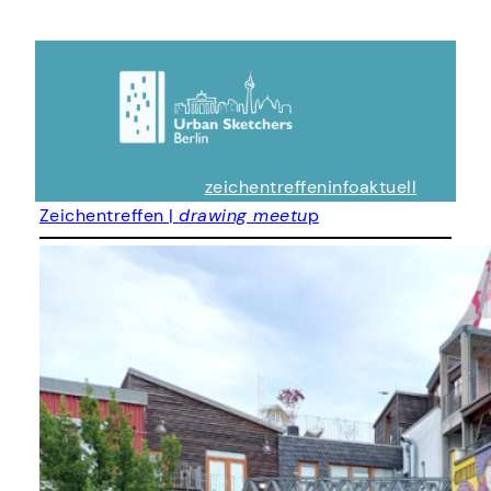
zeichentreffen
info
aktuell
Zeichentreffen |
drawing meetu
p