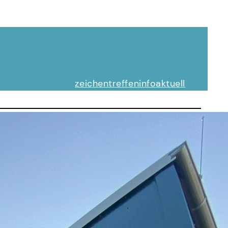
zeichentreffen
info
aktuell