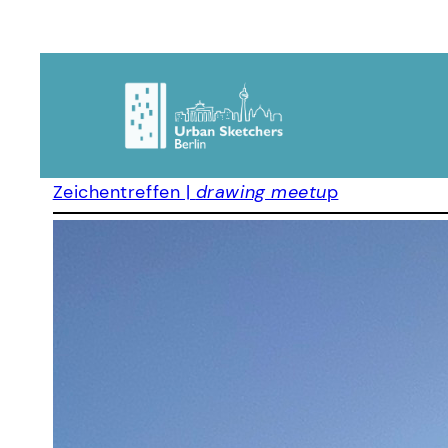
Zeichentreffen |
drawing meetu
p