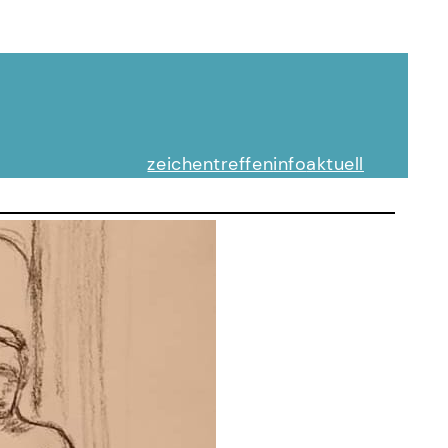
zeichentreffen
info
aktuell