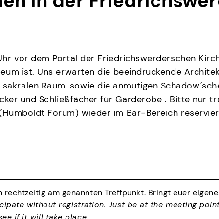
hnen in der Friedrichsw
3 Uhr vor dem Portal der Friedrichswerderschen Kir
seum ist. Uns erwarten die beeindruckende Architekt
 sakralen Raum, sowie die anmutigen Schadow´sche
hocker und Schließfächer für Garderobe . Bitte nur 
o (Humboldt Forum) wieder im Bar-Bereich reservier
 rechtzeitig am genannten Treffpunkt. Bringt euer eigene
cipate without registration. Just be at the meeting poin
e if it will take place.