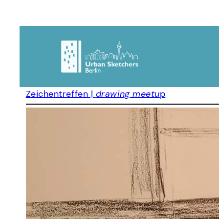
Zeichentreffen |
drawing meetu
p