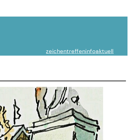
zeichentreffen
info
aktuell