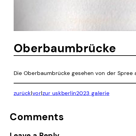
Oberbaumbrücke
Die Oberbaumbrücke gesehen von der Spree au
zurück
|
vor
|
zur uskberlin2023 galerie
Comments
Leave a Reply