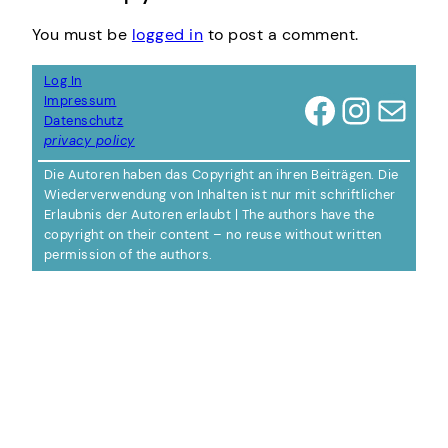
You must be
logged in
to post a comment.
Log In
Facebook
Instagram
Mail
Impressum
Datenschutz
privacy policy
Die Autoren haben das Copyright an ihren Beiträgen. Die
Wiederverwendung von Inhalten ist nur mit schriftlicher
Erlaubnis der Autoren erlaubt | The authors have the
copyright on their content – no reuse without written
permission of the authors.