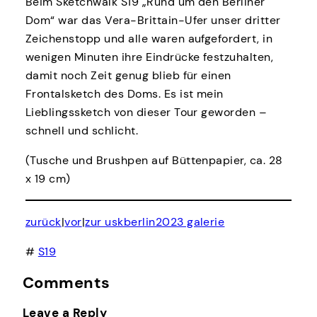
Beim Sketchwalk S19 „Rund um den Berliner
Dom“ war das Vera-Brittain-Ufer unser dritter
Zeichenstopp und alle waren aufgefordert, in
wenigen Minuten ihre Eindrücke festzuhalten,
damit noch Zeit genug blieb für einen
Frontalsketch des Doms. Es ist mein
Lieblingssketch von dieser Tour geworden –
schnell und schlicht.
(Tusche und Brushpen auf Büttenpapier, ca. 28
x 19 cm)
zurück
|
vor
|
zur uskberlin2023 galerie
#
S19
Comments
Leave a Reply