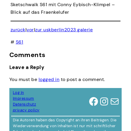
Sketschwalk S61 mit Conny Eybisch-Klimpel –
Blick auf das Fraenkelufer
zurück
|
vor
|
zur uskberlin2023 galerie
#
S61
Comments
Leave a Reply
You must be
logged in
to post a comment.
Log In
Facebook
Instagram
Mail
Impressum
Datenschutz
privacy policy
Die Autoren haben das Copyright an ihren Beiträgen. Die
Wiederverwendung von Inhalten ist nur mit schriftlicher