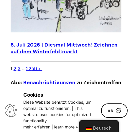
8. Juli 2026 | Diesmal Mittwoch! Zeichnen
auf dem Winterfeldtmarkt
1
2
3
…
22
älter
Abo:
Benachrichtigungen
zu Zeichentreffen
»»
Cookies
Diese Website benutzt Cookies, um
Log In
Facebook
Instagram
E-Mail
Impressum
optimal zu funktionieren. | This
ok
Datenschutz
website uses cookies for optimized
privacy policy
functionality.
mehr erfahren | learn more »
Deutsch