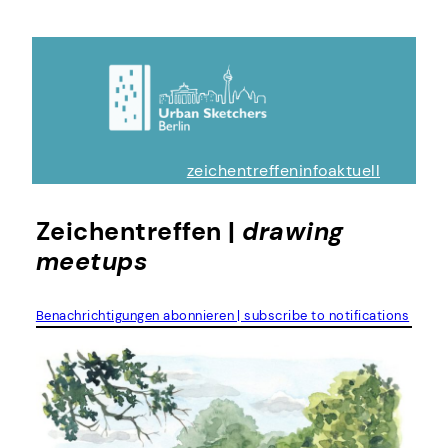
Zum
Inhalt
springen
zeichentreffen
info
aktuell
Zeichentreffen |
drawing
meetups
Benachrichtigungen abonnieren | subscribe to notifications