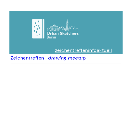
zeichentreffen
info
aktuell
Zeichentreffen |
drawing meetu
p