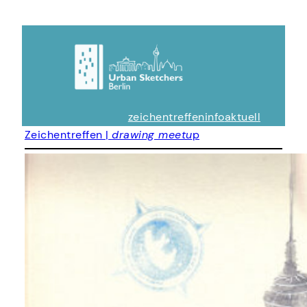
zeichentreffen
info
aktuell
Zeichentreffen |
drawing meetu
p