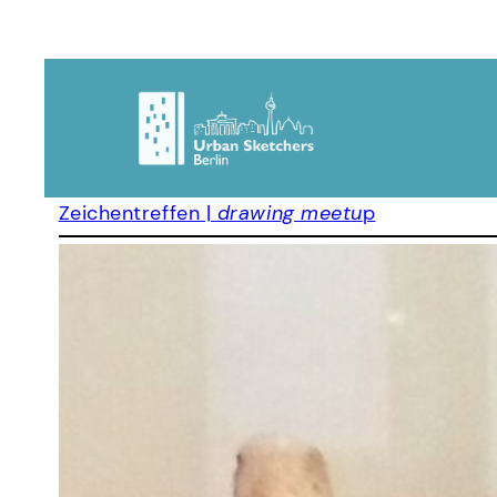
Zeichentreffen |
drawing meetu
p