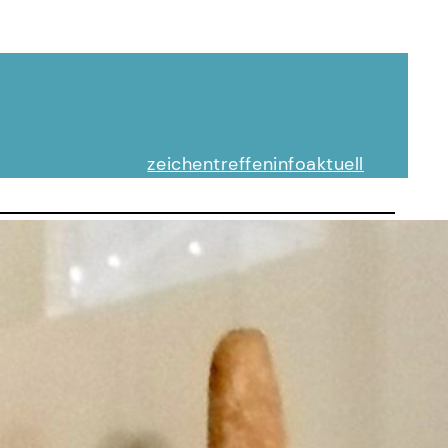
zeichentreffen
info
aktuell