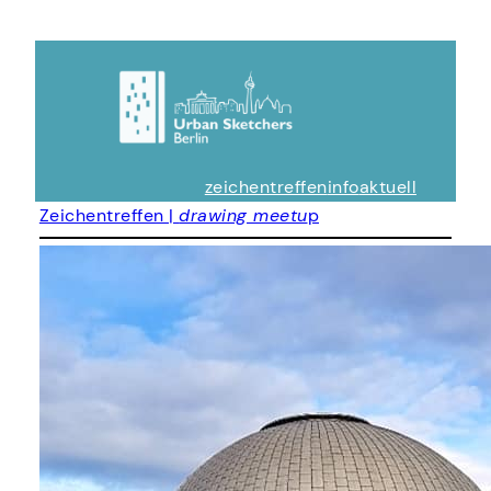
zeichentreffen
info
aktuell
Zeichentreffen |
drawing meetu
p