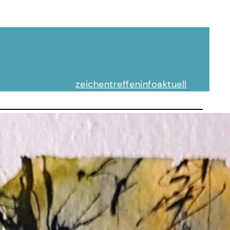
zeichentreffen
info
aktuell