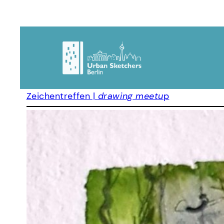
Zeichentreffen |
drawing meetu
p