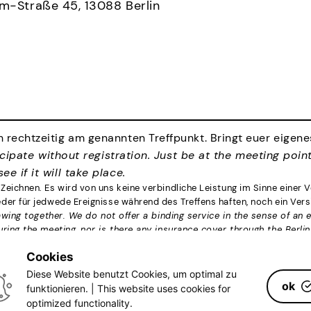
um-Straße 45, 13088 Berlin
 rechtzeitig am genannten Treffpunkt. Bringt euer eigene
cipate without registration. Just be at the meeting poin
e if it will take place.
Zeichnen. Es wird von uns keine verbindliche Leistung im Sinne einer 
der für jedwede Ereignisse während des Treffens haften, noch ein Ver
rawing together. We do not offer a binding service in the sense of an 
uring the meeting, nor is there any insurance cover through the Berl
Cookies
Facebook
Instagram
E-Mail
Diese Website benutzt Cookies, um optimal zu
ok
funktionieren. | This website uses cookies for
optimized functionality.