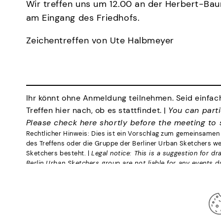
Wir treffen uns um 12.00 an der Herbert-Ba
am Eingang des Friedhofs.
Zeichentreffen von Ute Halbmeyer
Ihr könnt ohne Anmeldung teilnehmen. Seid einfach
Treffen hier nach, ob es stattfindet. |
You can parti
Please check here shortly before the meeting to se
Rechtlicher Hinweis: Dies ist ein Vorschlag zum gemeinsamen 
des Treffens oder die Gruppe der Berliner Urban Sketchers we
Sketchers besteht. |
Legal notice: This is a suggestion for d
Berlin Urban Sketchers group are not liable for any events d
Log In
Impressum
Datenschutz
privacy policy