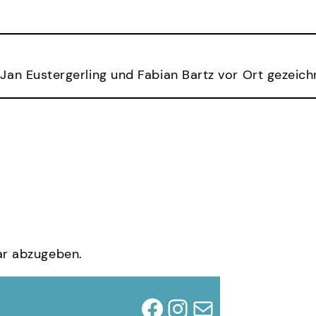
an Eustergerling und Fabian Bartz vor Ort gezeich
r abzugeben.
Facebook
Instagram
E-Mail