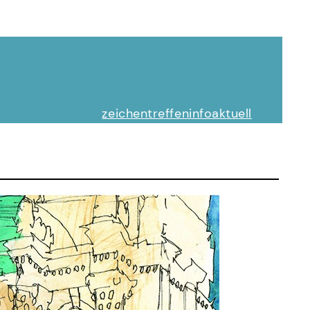
zeichentreffen
info
aktuell