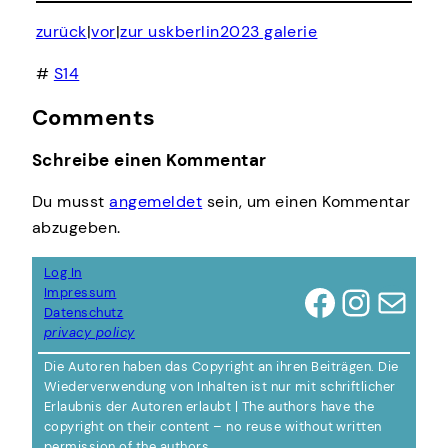
zurück
|
vor
|
zur uskberlin2023 galerie
#
S14
Comments
Schreibe einen Kommentar
Du musst
angemeldet
sein, um einen Kommentar
abzugeben.
Log In
Facebook
Instagram
E-Mail
Impressum
Datenschutz
privacy policy
Die Autoren haben das Copyright an ihren Beiträgen. Die
Wiederverwendung von Inhalten ist nur mit schriftlicher
Erlaubnis der Autoren erlaubt | The authors have the
copyright on their content – no reuse without written
permission of the authors.