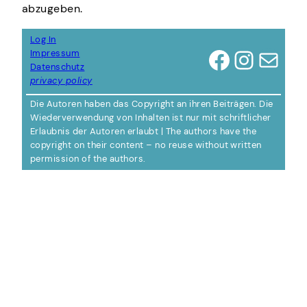
abzugeben.
Log In
Facebook
Instagram
E-Mail
Impressum
Datenschutz
privacy policy
Die Autoren haben das Copyright an ihren Beiträgen. Die
Wiederverwendung von Inhalten ist nur mit schriftlicher
Erlaubnis der Autoren erlaubt | The authors have the
copyright on their content – no reuse without written
permission of the authors.